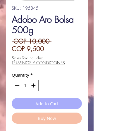
SKU: 195845
Adobo Aro Bolsa
500g
Regular
 COP 10,000 
Sale
Price
COP 9,500
Price
Sales Tax Included
|
TÉRMINOS Y CONDICIONES
Quantity
*
Add to Cart
Buy Now