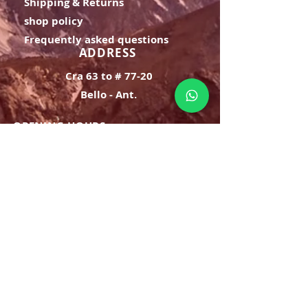
Shipping & Returns
shop policy
Frequently asked questions
ADDRESS
Cra 63 to # 77-20
Bello - Ant.
OPENING HOURS
Monday Saturday:
8am to 9pm
Sunday: 8am-7pm
SIGN UP
E-mail
SUBSCRIBE NOW