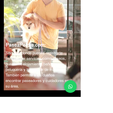
PaseaPerros.com:
Sitio web donde puedes registrarte
para ofrecer servicios como paseos,
guardería, alojamiento, baños,
peluquería y transporte de mascotas.
También permite a los dueños
encontrar paseadores y cuidadores en
su área.