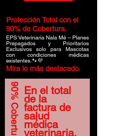
Protección Total con el
90% de Cobertura.
EPS Veterinaria Nala Mé – Planes
Prepagados y Prioritarios
Exclusivos solo para Mascotas
con condiciones médicas
existentes.🐾💜
Mira lo más destacado.
90% Cobertura.
En el total
de la
factura de
salud
médica
veterinaria.