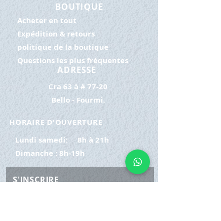
BOUTIQUE
Acheter en tout
Expédition & retours
politique de la boutique
Questions les plus fréquentes
ADRESSE
Cra 63 à # 77-20
Bello - Fourmi.
HORAIRE D'OUVERTURE
Lundi samedi:
8h à 21h
Dimanche : 8h-19h
S'INSCRIRE
E-mail