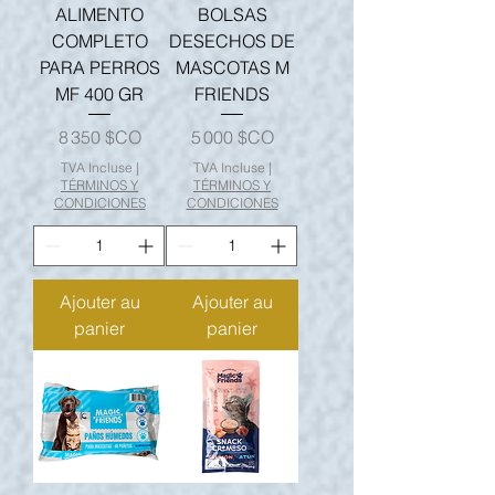
ALIMENTO
BOLSAS
COMPLETO
DESECHOS DE
PARA PERROS
MASCOTAS M
MF 400 GR
FRIENDS
Prix
Prix
8 350 $CO
5 000 $CO
TVA Incluse
|
TVA Incluse
|
TÉRMINOS Y
TÉRMINOS Y
CONDICIONES
CONDICIONES
Ajouter au
Ajouter au
panier
panier