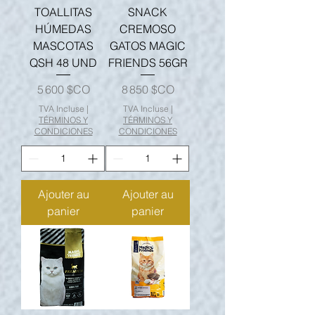
TOALLITAS
SNACK
HÚMEDAS
CREMOSO
MASCOTAS
GATOS MAGIC
QSH 48 UND
FRIENDS 56GR
Prix
Prix
5 600 $CO
8 850 $CO
TVA Incluse
|
TVA Incluse
|
TÉRMINOS Y
TÉRMINOS Y
CONDICIONES
CONDICIONES
Ajouter au
Ajouter au
panier
panier