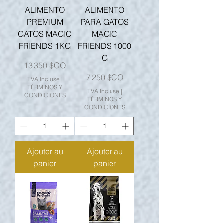
ALIMENTO
ALIMENTO
PREMIUM
PARA GATOS
GATOS MAGIC
MAGIC
FRIENDS 1KG
FRIENDS 1000
G
Prix
13 350 $CO
Prix
7 250 $CO
TVA Incluse
|
TÉRMINOS Y
TVA Incluse
|
CONDICIONES
TÉRMINOS Y
CONDICIONES
Ajouter au
Ajouter au
panier
panier