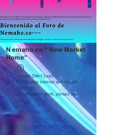
N
emaho.co "
New Market
Home"
Widget Didn’t Load
Check your internet and refresh
this page.
If that doesn’t work, contact us.