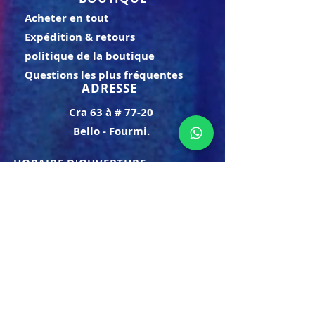
Acheter en tout
Expédition & retours
politique de la boutique
Questions les plus fréquentes
ADRESSE
Cra 63 à # 77-20
Bello - Fourmi.
HORAIRE D'OUVERTURE
Lundi samedi:
8h à 21h
Dimanche : 8h-19h
S'INSCRIRE
E-mail
ABONNEZ-VOUS MAINTENANT