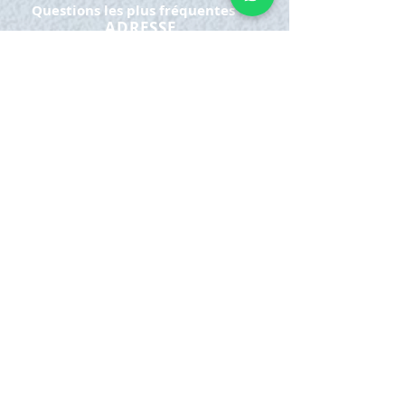
Questions les plus fréquentes
ADRESSE
Cra 63 à # 77-20
Bello - Fourmi.
HORAIRE D'OUVERTURE
Lundi samedi:
8h à 21h
Dimanche : 8h-19h
S'INSCRIRE
E-mail
ABONNEZ-VOUS MAINTENANT