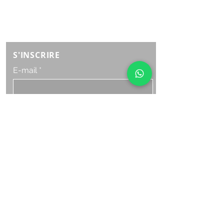
Lundi samedi:
8h à 21h
Dimanche : 8h-19h
S'INSCRIRE
E-mail
ABONNEZ-VOUS MAINTENANT
HORAIRE D'OUVERTURE
Lundi samedi:
8h à 21h
Dimanche : 8h-19h