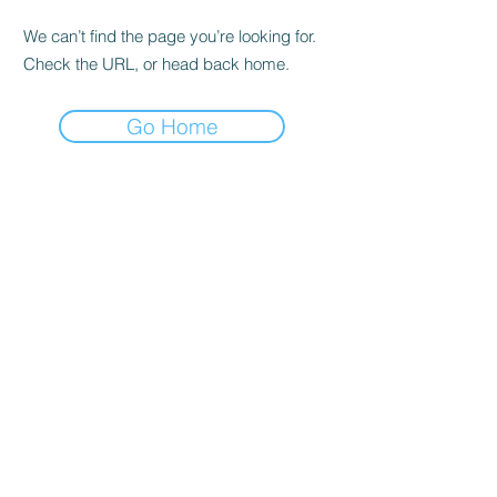
We can’t find the page you’re looking for.
Check the URL, or head back home.
Go Home
BOUTIQUE
Acheter en tout
Expédition & retours
politique de la boutique
Questions les plus fréquentes
ADRESSE
Cra 63 à # 77-20
Bello - Fourmi.
HORAIRE D'OUVERTURE