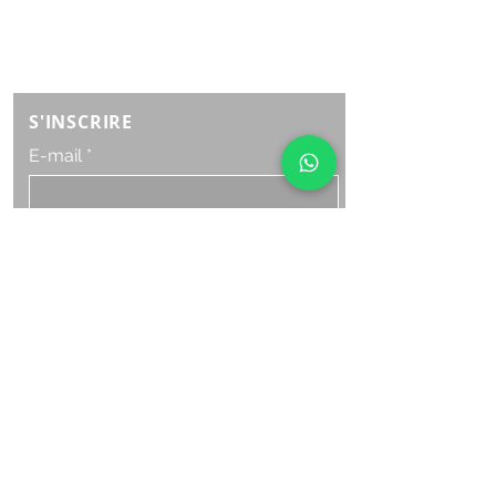
Lundi samedi:
8h à 21h
Dimanche : 8h-19h
S'INSCRIRE
E-mail
ABONNEZ-VOUS MAINTENANT
HORAIRE D'OUVERTURE
Lundi samedi:
8h à 21h
Dimanche : 8h-19h