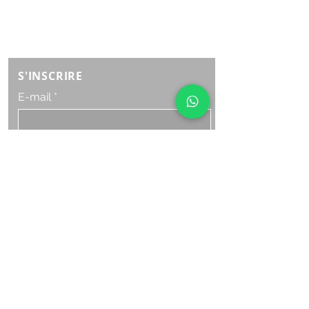
Lundi samedi:
8h à 21h
Dimanche : 8h-19h
S'INSCRIRE
E-mail
ABONNEZ-VOUS MAINTENANT
HORAIRE D'OUVERTURE
Lundi samedi:
8h à 21h
Dimanche : 8h-19h