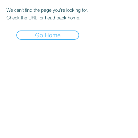
We can’t find the page you’re looking for.
Check the URL, or head back home.
Go Home
BOUTIQUE
Acheter en tout
Expédition & retours
politique de la boutique
Questions les plus fréquentes
ADRESSE
Cra 63 à # 77-20
Bello - Fourmi.
HORAIRE D'OUVERTURE