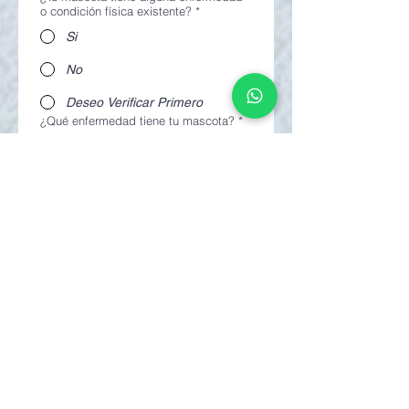
o condición física existente?
*
Si
No
Deseo Verificar Primero
¿Qué enfermedad tiene tu mascota?
*
Tratable
Permanente
Deseo Segunda Opinión
Nombre la enfermedad de tu mascota
*
¿Requiere tratamiento medicinal?
*
Si
No
¿Requiere tratamiento alimenticio?
*
Si