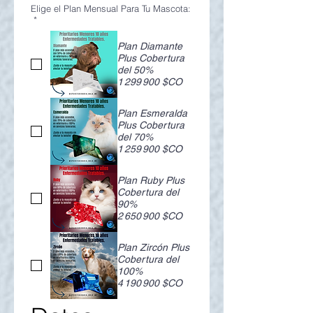
Elige el Plan Mensual Para Tu Mascota:
*
Plan Diamante
Plus Cobertura
del 50%
1 299 900 $CO
Plan Esmeralda
Plus Cobertura
del 70%
1 259 900 $CO
Plan Ruby Plus
Cobertura del
90%
2 650 900 $CO
Plan Zircón Plus
Cobertura del
100%
4 190 900 $CO