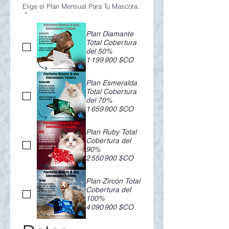
Elige el Plan Mensual Para Tu Mascota:
*
Plan Diamante
Total Cobertura
del 50%
1 199 900 $CO
Plan Esmeralda
Total Cobertura
del 70%
1 659 900 $CO
Plan Ruby Total
Cobertura del
90%
2 550 900 $CO
Plan Zircón Total
Cobertura del
100%
4 090 900 $CO