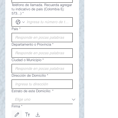
Teléfono de llamada. Recuerda agregar
tu indicativo de país (Colombia Ej:
573...)
*
Pais
*
Departamento o Provincia
*
Ciudad o Municipio
*
Dirección de Domicilio
*
Estrato de este Domicilio:
*
Firma
*
Le mode de dessin a été sélectionné. Le dessin nécessite une souris ou un pavé tactile. P