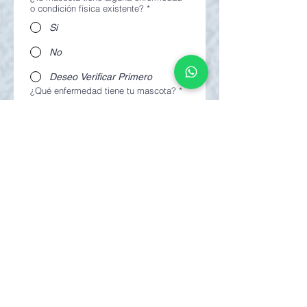
o condición física existente?
*
Si
No
Deseo Verificar Primero
¿Qué enfermedad tiene tu mascota?
*
Tratable
Permanente
Deseo Segunda Opinión
Nombre la enfermedad de tu mascota
*
¿Requiere tratamiento medicinal?
*
Si
No
¿Requiere tratamiento alimenticio?
*
Si