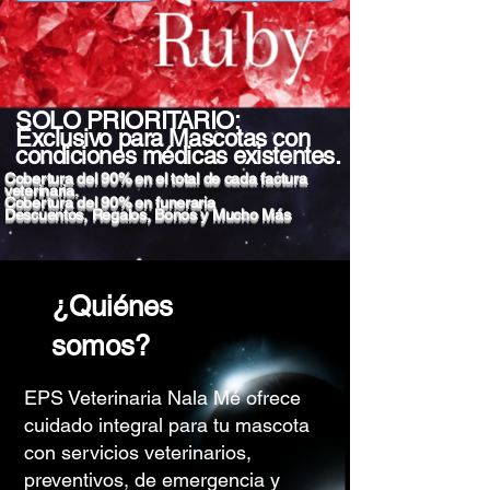
SOLO PRIORITARIO:
Exclusivo para Mascotas con
condiciones médicas existentes.
Cobertura del 90% en el total de cada factura
veterinaria.
Cobertura del 90% en funeraria
Descuentos, Regalos, Bonos y Mucho Más
¿Quiénes
somos?
EPS Veterinaria Nala Mé ofrece
cuidado integral para tu mascota
con servicios veterinarios,
preventivos, de emergencia y