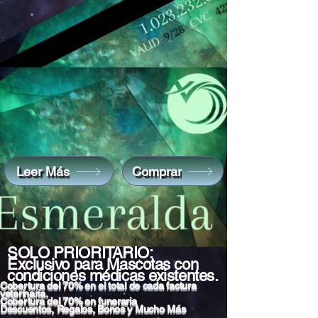
Leer Más
Comprar
SOLO PRIORITARIO:
Exclusivo para Mascotas con
condiciones médicas existentes.
Cobertura del 70% en el total de cada factura
veterinaria.
Cobertura del 70% en funeraria
Descuentos, Regalos, Bonos y Mucho Más