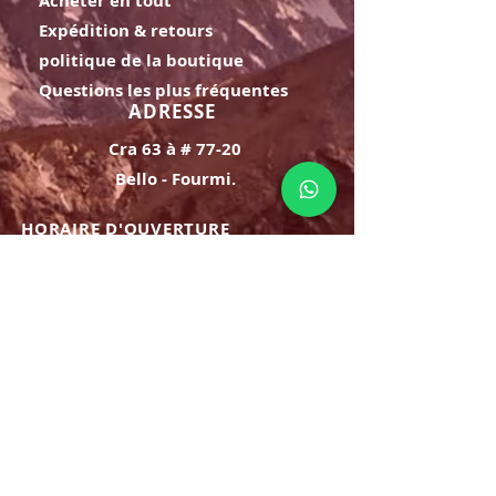
Acheter en tout
Expédition & retours
politique de la boutique
Questions les plus fréquentes
ADRESSE
Cra 63 à # 77-20
Bello - Fourmi.
HORAIRE D'OUVERTURE
Lundi samedi:
8h à 21h
Dimanche : 8h-19h
S'INSCRIRE
E-mail
ABONNEZ-VOUS MAINTENANT