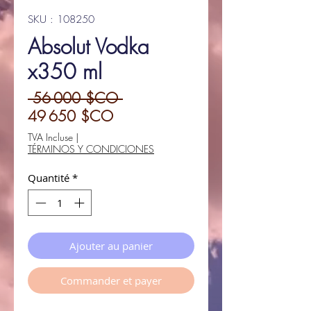
SKU : 108250
Absolut Vodka
x350 ml
Prix
 56 000 $CO 
Prix
original
49 650 $CO
promotionnel
TVA Incluse
|
TÉRMINOS Y CONDICIONES
Quantité
*
Ajouter au panier
Commander et payer