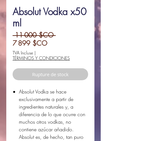
Absolut Vodka x50
ml
Prix
 11 000 $CO 
Prix
original
7 899 $CO
promotionnel
TVA Incluse
|
TÉRMINOS Y CONDICIONES
Rupture de stock
Absolut Vodka se hace
exclusivamente a partir de
ingredientes naturales y, a
diferencia de lo que ocurre con
muchos otros vodkas, no
contiene azúcar añadido.
Absolut es, de hecho, tan puro