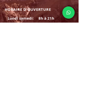
HORAIRE D'OUVERTURE
Lundi samedi:
8h à 21h
Dimanche : 8h-19h
S'INSCRIRE
E-mail
ABONNEZ-VOUS MAINTENANT
HORAIRE D'OUVERTURE
Lundi samedi:
8h à 21h