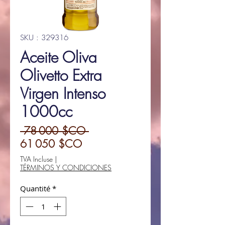
SKU : 329316
Aceite Oliva
Olivetto Extra
Virgen Intenso
1000cc
Prix
 78 000 $CO 
Prix
original
61 050 $CO
promotionnel
TVA Incluse
|
TÉRMINOS Y CONDICIONES
Quantité
*