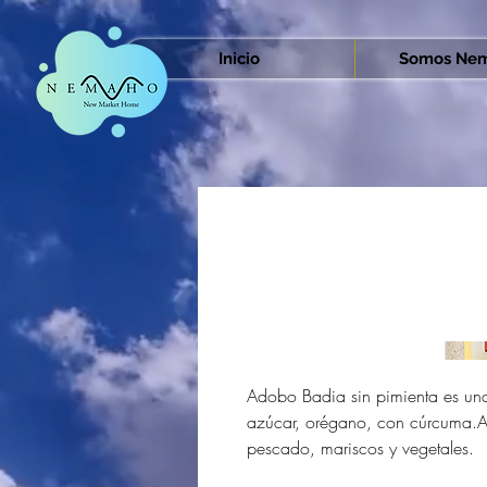
Inicio
Somos Nem
Adobo Badia sin pimienta es una
azúcar, orégano, con cúrcuma.Ac
pescado, mariscos y vegetales.