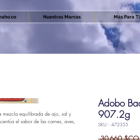
aho.co
Nuestras Marcas
Más Para Ti.
Adobo Bad
907.2g
 mezcla equilibrada de ajo, sal y
entúa el sabor de las carnes, aves,
SKU : 472355
 30 660 $CO