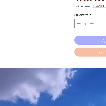
TVA Incluse
|
TÉRMIN
Quantité
*
Aj
Com