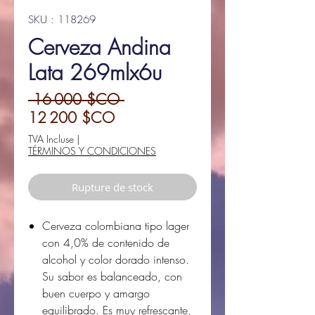
SKU : 118269
Cerveza Andina
Lata 269mlx6u
Prix
 16 000 $CO 
Prix
original
12 200 $CO
promotionnel
TVA Incluse
|
TÉRMINOS Y CONDICIONES
Rupture de stock
Cerveza colombiana tipo lager
con 4,0% de contenido de
alcohol y color dorado intenso.
Su sabor es balanceado, con
buen cuerpo y amargo
equilibrado. Es muy refrescante,