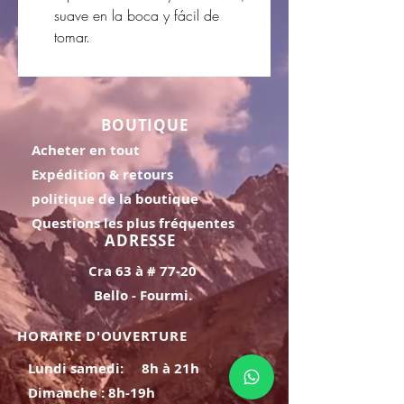
suave en la boca y fácil de
tomar.
BOUTIQUE
Acheter en tout
Expédition & retours
politique de la boutique
Questions les plus fréquentes
ADRESSE
Cra 63 à # 77-20
Bello - Fourmi.
HORAIRE D'OUVERTURE
Lundi samedi:
8h à 21h
Dimanche : 8h-19h