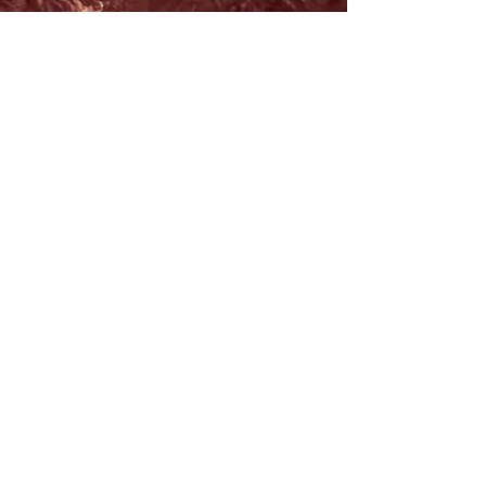
S'INSCRIRE
E-mail
ABONNEZ-VOUS MAINTENANT
HORAIRE D'OUVERTURE
Lundi samedi:
8h à 21h
Dimanche : 8h-19h