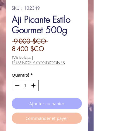
SKU : 132349
Aji Picante Estilo
Gourmet 500g
Prix
 9 000 $CO 
Prix
original
8 400 $CO
promotionnel
TVA Incluse
|
TÉRMINOS Y CONDICIONES
Quantité
*
Ajouter au panier
Commander et payer