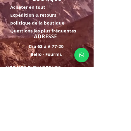
Acheter en tout
Expédition & retours
politique de la boutique
Questions les plus fréquentes
ADRESSE
Cra 63 à # 77-20
Bello - Fourmi.
HORAIRE D'OUVERTURE
Lundi samedi:
8h à 21h
Dimanche : 8h-19h
S'INSCRIRE
E-mail
ABONNEZ-VOUS MAINTENANT