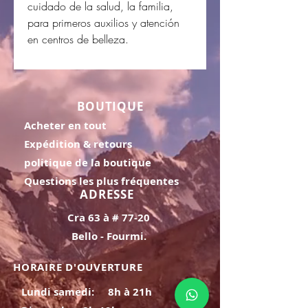
cuidado de la salud, la familia,
para primeros auxilios y atención
en centros de belleza.
BOUTIQUE
Acheter en tout
Expédition & retours
politique de la boutique
Questions les plus fréquentes
ADRESSE
Cra 63 à # 77-20
Bello - Fourmi.
HORAIRE D'OUVERTURE
Lundi samedi:
8h à 21h