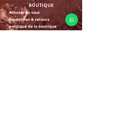
BOUTIQUE
Acheter en tout
Expédition & retours
politique de la boutique
Questions les plus fréquentes
ADRESSE
Cra 63 à # 77-20
Bello - Fourmi.
HORAIRE D'OUVERTURE
Lundi samedi:
8h à 21h
Dimanche : 8h-19h
S'INSCRIRE
E-mail