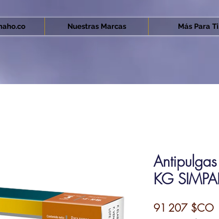
aho.co
Nuestras Marcas
Más Para Ti.
Antipulga
KG SIMPAR
P
91 207 $CO