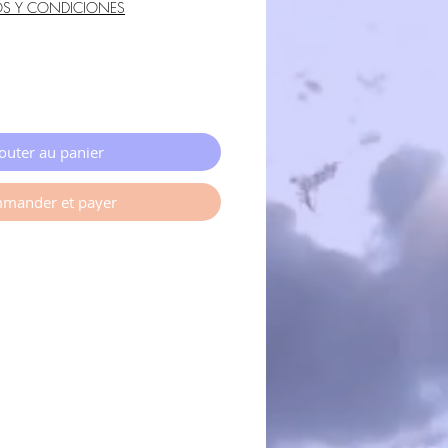
OS Y CONDICIONES
outer au panier
mander et payer