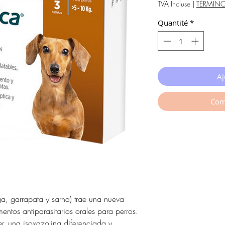
TVA Incluse
|
TÉRMIN
Quantité
*
Aj
Com
a, garrapata y sarna) trae una nueva
ntos antiparasitarios orales para perros.
er, una isoxazolina diferenciada y