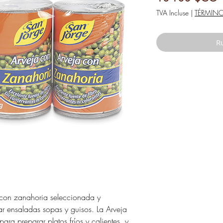
TVA Incluse
|
TÉRMIN
Ru
 con zanahoria seleccionada y
r ensaladas sopas y guisos. La Arveja
ra preparar platos fríos y calientes, y