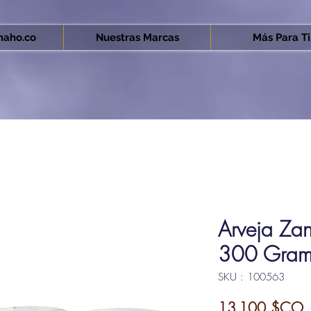
aho.co
Nuestras Marcas
Más Para Ti.
Arveja Za
300 Gram
SKU : 100563
P
13 100 $CO