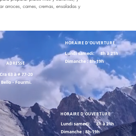
ar arroces, carnes, cremas, ensaladas y
HORAIRE D'OUVERTURE
Lundi samedi:
8h à 21h
Dimanche : 8h-19h
ADRESSE
Cra 63 à # 77-20
Bello - Fourmi.
HORAIRE D'OUVERTURE
Lundi samedi:
8h à 21h
Dimanche : 8h-19h