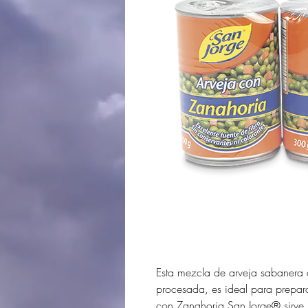
Esta mezcla de arveja sabanera
procesada, es ideal para prepara
con Zanahoria San Jorge® sirve pa