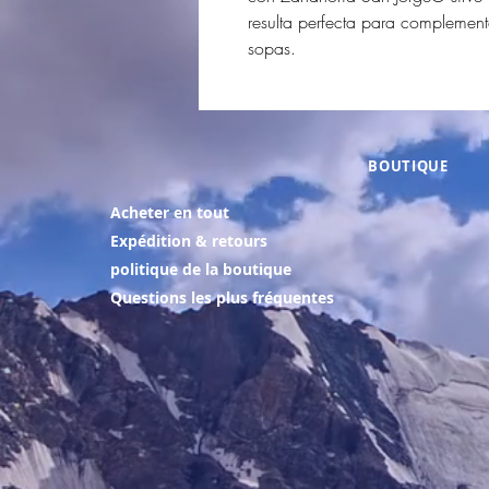
resulta perfecta para complement
sopas.
BOUTIQUE
Acheter en tout
Expédition & retours
politique de la boutique
Questions les plus fréquentes