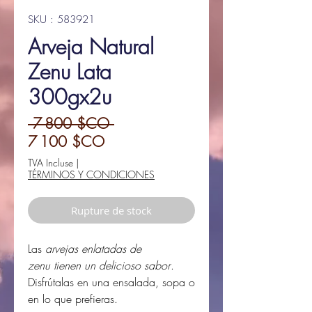
SKU : 583921
Arveja Natural
Zenu Lata
300gx2u
Prix
 7 800 $CO 
Prix
original
7 100 $CO
promotionnel
TVA Incluse
|
TÉRMINOS Y CONDICIONES
Rupture de stock
Las
arvejas enlatadas de
zenu tienen un delicioso sabor
.
Disfrútalas en una ensalada, sopa o
en lo que prefieras.