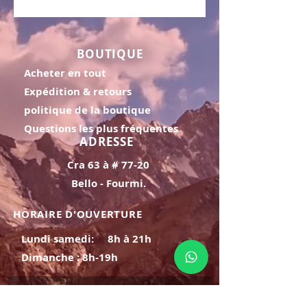
BOUTIQUE
Acheter en tout
Expédition & retours
politique de la boutique
Questions les plus fréquentes
ADRESSE
Cra 63 à # 77-20
Bello - Fourmi.
HORAIRE D'OUVERTURE
Lundi samedi:
8h à 21h
Dimanche : 8h-19h
S'INSCRIRE