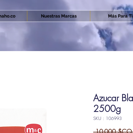
aho.co
Nuestras Marcas
Más Para Ti.
Azucar B
2500g
SKU : 106993
 10 000 $CO