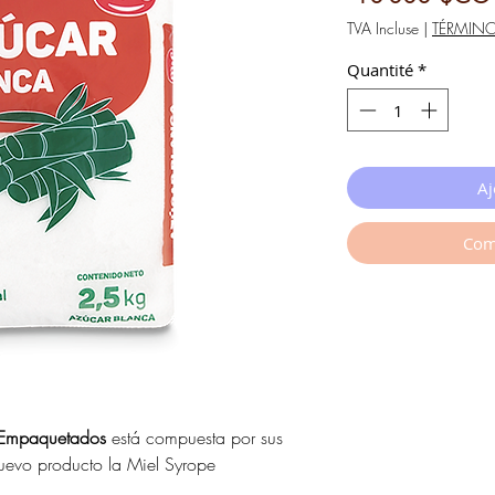
TVA Incluse
|
TÉRMIN
Quantité
*
Aj
Com
Empaquetados
está compuesta por sus
nuevo producto la Miel Syrope