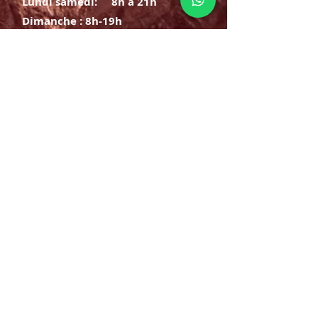
Lundi samedi:
8h à 21h
Dimanche : 8h-19h
S'INSCRIRE
E-mail
ABONNEZ-VOUS MAINTENANT
HORAIRE D'OUVERTURE
Lundi samedi:
8h à 21h
Dimanche : 8h-19h