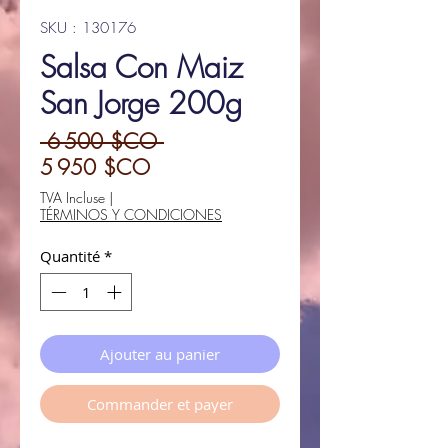
SKU : 130176
Salsa Con Maiz
San Jorge 200g
Prix
 6 500 $CO 
Prix
original
5 950 $CO
promotionnel
TVA Incluse
|
TÉRMINOS Y CONDICIONES
Quantité
*
Ajouter au panier
Commander et payer