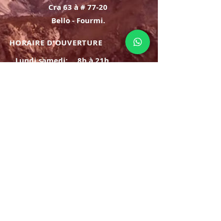
Cra 63 à # 77-20
Bello - Fourmi.
HORAIRE D'OUVERTURE
Lundi samedi:
8h à 21h
Dimanche : 8h-19h
S'INSCRIRE
E-mail
ABONNEZ-VOUS MAINTENANT