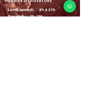
HORAIRE D'OUVERTURE
Lundi samedi:
8h à 21h
Dimanche : 8h-19h
S'INSCRIRE
E-mail
ABONNEZ-VOUS MAINTENANT
HORAIRE D'OUVERTURE
Lundi samedi:
8h à 21h
Dimanche : 8h-19h