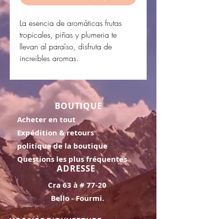
La esencia de aromáticas frutas
tropicales, piñas y plumeria te
llevan al paraíso, disfruta de
increibles aromas.
BOUTIQUE
Acheter en tout
Expédition & retours
politique de la boutique
Questions les plus fréquentes
ADRESSE
Cra 63 à # 77-20
Bello - Fourmi.