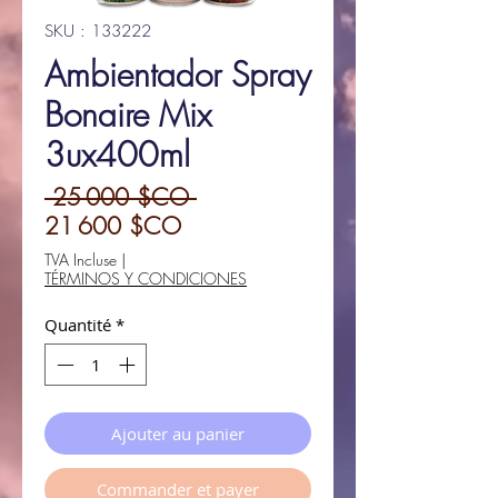
SKU : 133222
Ambientador Spray
Bonaire Mix
3ux400ml
Prix
 25 000 $CO 
Prix
original
21 600 $CO
promotionnel
TVA Incluse
|
TÉRMINOS Y CONDICIONES
Quantité
*
Ajouter au panier
Commander et payer