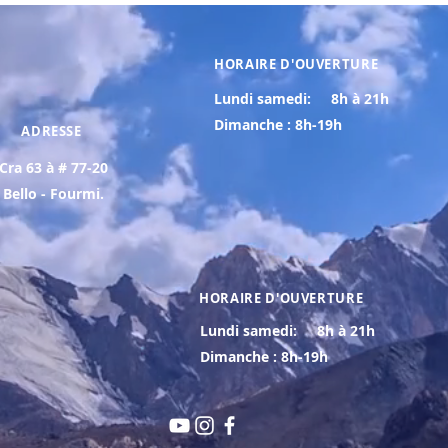
HORAIRE D'OUVERTURE
Lundi samedi:
8h à 21h
Dimanche : 8h-19h
ADRESSE
Cra 63 à # 77-20
Bello - Fourmi.
HORAIRE D'OUVERTURE
Lundi samedi:
8h à 21h
Dimanche : 8h-19h