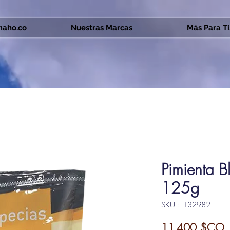
aho.co
Nuestras Marcas
Más Para Ti.
Pimienta B
125g
SKU : 132982
P
11 400 $CO