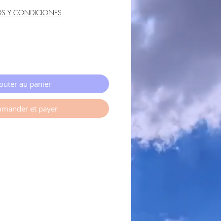
OS Y CONDICIONES
outer au panier
mander et payer