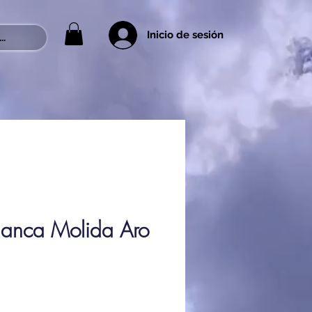
Inicio de sesión
..
lanca Molida Aro
rix