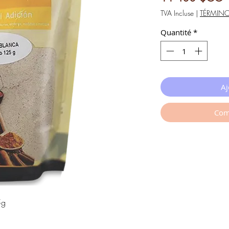
TVA Incluse
|
TÉRMIN
Quantité
*
Aj
Com
5g