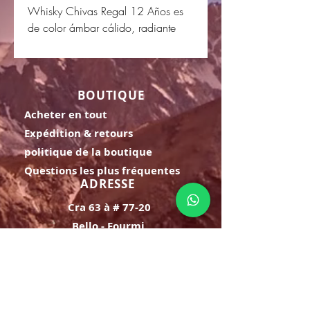
Whisky Chivas Regal 12 Años es
de color ámbar cálido, radiante
BOUTIQUE
Acheter en tout
Expédition & retours
politique de la boutique
Questions les plus fréquentes
ADRESSE
Cra 63 à # 77-20
Bello - Fourmi.
HORAIRE D'OUVERTURE
Lundi samedi:
8h à 21h
Dimanche : 8h-19h