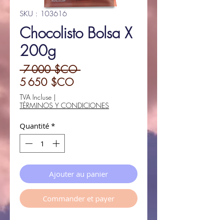
SKU : 103616
Chocolisto Bolsa X
200g
Prix
 7 000 $CO 
Prix
original
5 650 $CO
promotionnel
TVA Incluse
|
TÉRMINOS Y CONDICIONES
Quantité
*
Ajouter au panier
Commander et payer