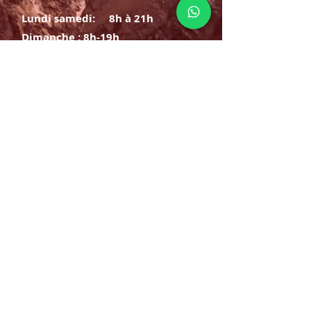
Lundi samedi:
8h à 21h
Dimanche : 8h-19h
S'INSCRIRE
E-mail
ABONNEZ-VOUS MAINTENANT
HORAIRE D'OUVERTURE
Lundi samedi:
8h à 21h
Dimanche : 8h-19h