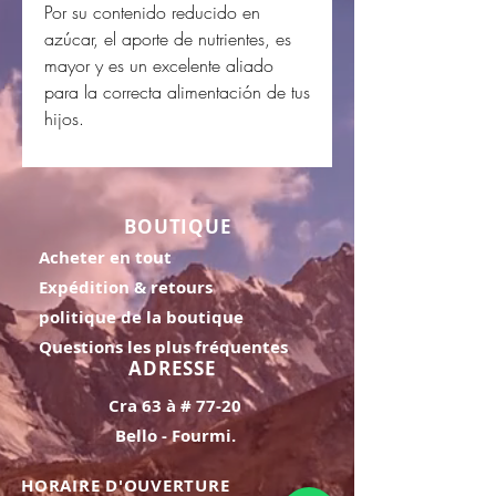
Por su contenido reducido en
azúcar, el aporte de nutrientes, es
mayor y es un excelente aliado
para la correcta alimentación de tus
hijos.
BOUTIQUE
Acheter en tout
Expédition & retours
politique de la boutique
Questions les plus fréquentes
ADRESSE
Cra 63 à # 77-20
Bello - Fourmi.
HORAIRE D'OUVERTURE