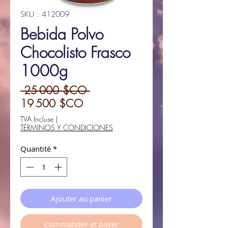
SKU : 412009
Bebida Polvo
Chocolisto Frasco
1000g
Prix
 25 000 $CO 
Prix
original
19 500 $CO
promotionnel
TVA Incluse
|
TÉRMINOS Y CONDICIONES
Quantité
*
Ajouter au panier
Commander et payer