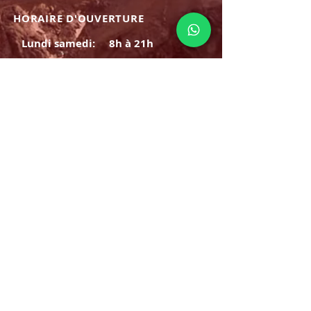
HORAIRE D'OUVERTURE
Lundi samedi:
8h à 21h
Dimanche : 8h-19h
S'INSCRIRE
E-mail
ABONNEZ-VOUS MAINTENANT
HORAIRE D'OUVERTURE
Lundi samedi:
8h à 21h