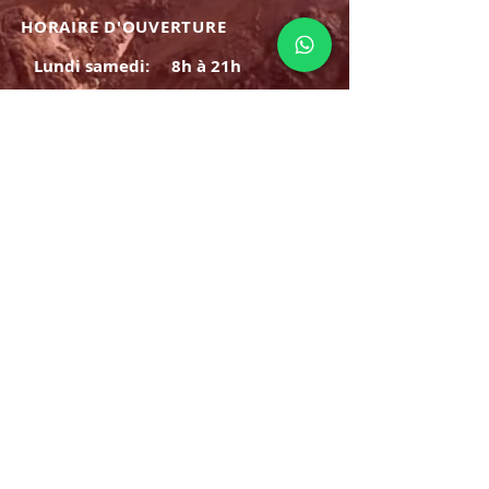
HORAIRE D'OUVERTURE
Lundi samedi:
8h à 21h
Dimanche : 8h-19h
S'INSCRIRE
E-mail
ABONNEZ-VOUS MAINTENANT
HORAIRE D'OUVERTURE
Lundi samedi:
8h à 21h