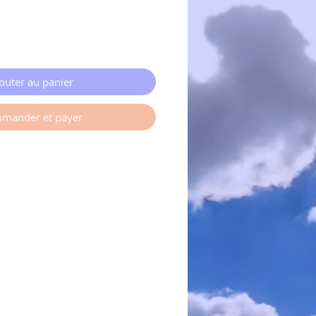
outer au panier
mander et payer