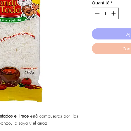
Quantité
*
Aj
Com
tados el Trece
está compuestas por los
rbanzo, la soya y el arroz.