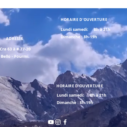
HORAIRE D'OUVERTURE
Lundi samedi:
8h à 21h
Dimanche : 8h-19h
ADRESSE
Cra 63 à # 77-20
Bello - Fourmi.
HORAIRE D'OUVERTURE
Lundi samedi:
8h à 21h
Dimanche : 8h-19h