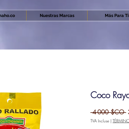
aho.co
Nuestras Marcas
Más Para Ti.
Coco Ray
P
 4 000 $CO 
o
TVA Incluse
|
TÉRMIN