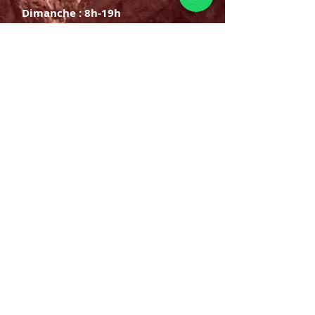
Dimanche : 8h-19h
S'INSCRIRE
E-mail
ABONNEZ-VOUS MAINTENANT
HORAIRE D'OUVERTURE
Lundi samedi:
8h à 21h
Dimanche : 8h-19h