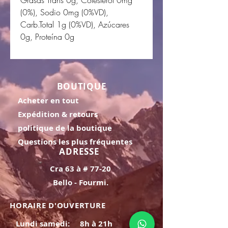
(0%), Sodio 0mg (0%VD),
Carb.Total 1g (0%VD), Azúcares
0g, Proteína 0g
BOUTIQUE
Acheter en tout
Expédition & retours
politique de la boutique
Questions les plus fréquentes
ADRESSE
Cra 63 à # 77-20
Bello - Fourmi.
HORAIRE D'OUVERTURE
Lundi samedi:
8h à 21h