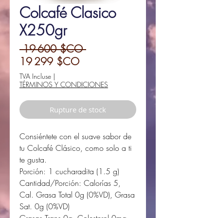
Colcafé Clasico
X250gr
Prix
 19 600 $CO 
Prix
original
19 299 $CO
promotionnel
TVA Incluse
|
TÉRMINOS Y CONDICIONES
Rupture de stock
Consiéntete con el suave sabor de
tu Colcafé Clásico, como solo a ti
te gusta.
Porción: 1 cucharadita (1.5 g)
Cantidad/Porción: Calorías 5,
Cal. Grasa Total 0g (0%VD), Grasa
Sat. 0g (0%VD)
Grasas Trans 0g, Colesterol 0mg