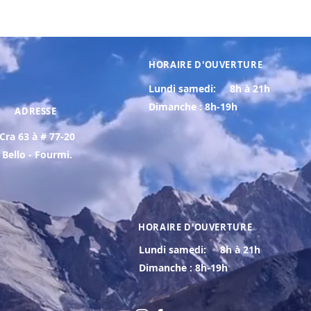
HORAIRE D'OUVERTURE
Lundi samedi:
8h à 21h
Dimanche : 8h-19h
ADRESSE
Cra 63 à # 77-20
Bello - Fourmi.
HORAIRE D'OUVERTURE
Lundi samedi:
8h à 21h
Dimanche : 8h-19h