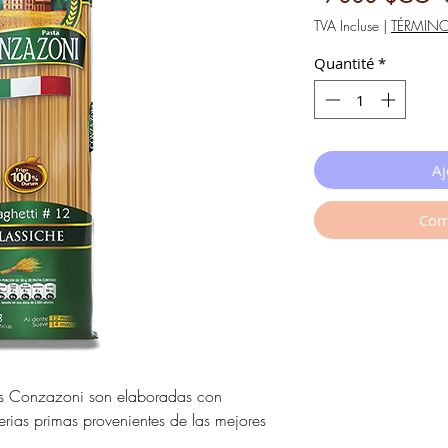
o
TVA Incluse
|
TÉRMIN
Quantité
*
Aj
Com
stas Conzazoni son elaboradas con
rias primas provenientes de las mejores