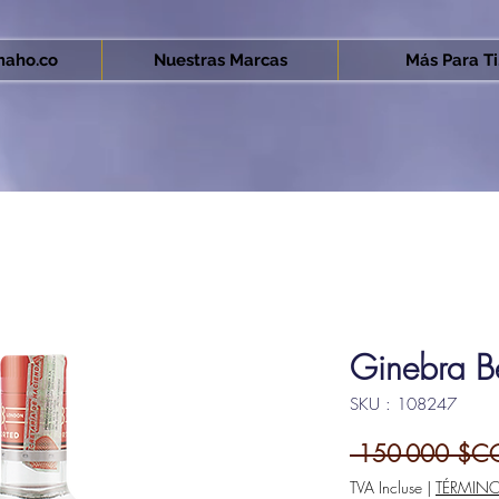
aho.co
Nuestras Marcas
Más Para Ti.
Ginebra B
SKU : 108247
 150 000 $C
TVA Incluse
|
TÉRMIN