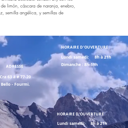
 de limón, cáscara de naranja, enebro,
liz, semilla angélica, y semillas de
HORAIRE D'OUVERTURE
Lundi samedi:
8h à 21h
Dimanche : 8h-19h
ADRESSE
Cra 63 à # 77-20
Bello - Fourmi.
HORAIRE D'OUVERTURE
Lundi samedi:
8h à 21h