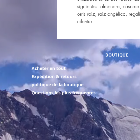
siguientes: almendra, cáscara
orris raíz, raíz angélica, rega
cilantro.
BOUTIQUE
Acheter en tout
Expédition & retours
politique de la boutique
Questions les plus fréquentes