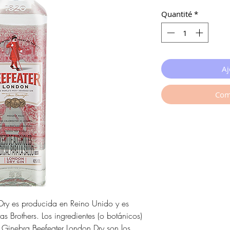
Quantité
*
Aj
Com
Dry es producida en Reino Unido y es
s Brothers. Los ingredientes (o botánicos)
e Ginebra Beefeater London Dry son los