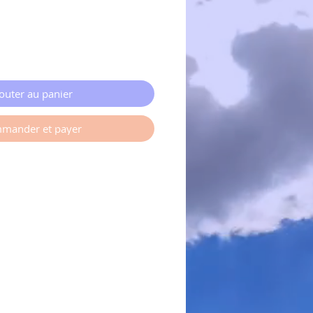
outer au panier
mander et payer