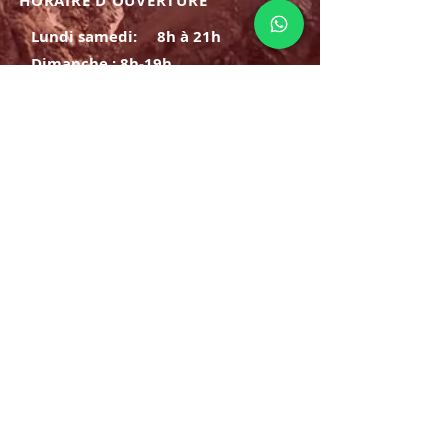
HORAIRE D'OUVERTURE
Lundi samedi:
8h à 21h
Dimanche : 8h-19h
S'INSCRIRE
E-mail
ABONNEZ-VOUS MAINTENANT
HORAIRE D'OUVERTURE
Lundi samedi:
8h à 21h
Dimanche : 8h-19h