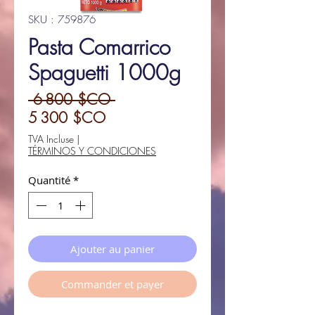
SKU : 759876
Pasta Comarrico
Spaguetti 1000g
Prix
 6 800 $CO 
Prix
original
5 300 $CO
promotionnel
TVA Incluse
|
TÉRMINOS Y CONDICIONES
Quantité
*
Ajouter au panier
Commander et payer