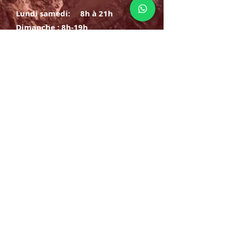
Lundi samedi:
8h à 21h
Dimanche : 8h-19h
S'INSCRIRE
E-mail
ABONNEZ-VOUS MAINTENANT
HORAIRE D'OUVERTURE
Lundi samedi:
8h à 21h
Dimanche : 8h-19h