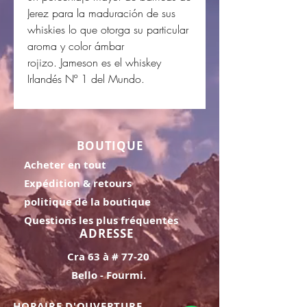
Jerez para la maduración de sus
whiskies lo que otorga su particular
aroma y color ámbar
rojizo. Jameson es el whiskey
Irlandés Nº 1 del Mundo.
BOUTIQUE
Acheter en tout
Expédition & retours
politique de la boutique
Questions les plus fréquentes
ADRESSE
Cra 63 à # 77-20
Bello - Fourmi.
HORAIRE D'OUVERTURE