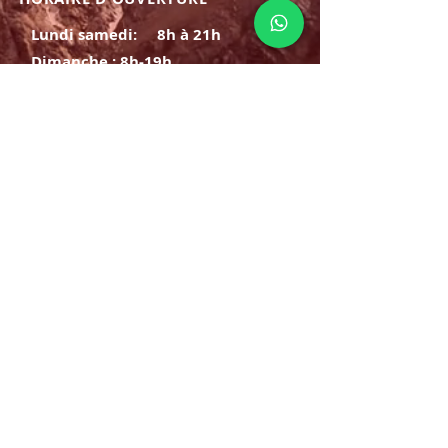
Lundi samedi:
8h à 21h
Dimanche : 8h-19h
S'INSCRIRE
E-mail
ABONNEZ-VOUS MAINTENANT
HORAIRE D'OUVERTURE
Lundi samedi:
8h à 21h
Dimanche : 8h-19h