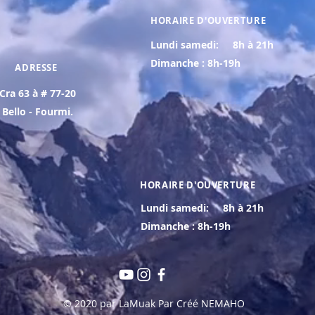
HORAIRE D'OUVERTURE
Lundi samedi:
8h à 21h
Dimanche : 8h-19h
ADRESSE
Cra 63 à # 77-20
Bello - Fourmi.
HORAIRE D'OUVERTURE
Lundi samedi:
8h à 21h
Dimanche : 8h-19h
© 2020 par LaMuak Par Créé NEMAHO