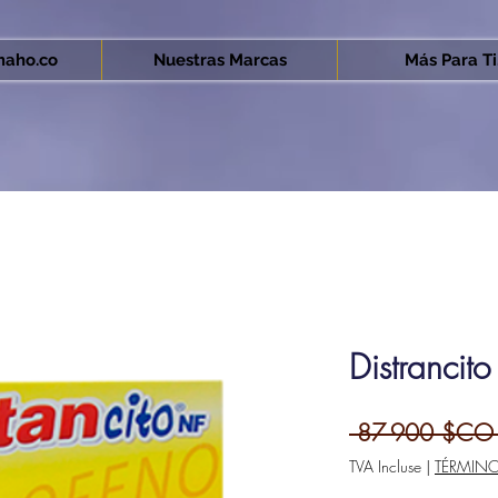
aho.co
Nuestras Marcas
Más Para Ti.
Distrancit
 87 900 $CO
TVA Incluse
|
TÉRMIN