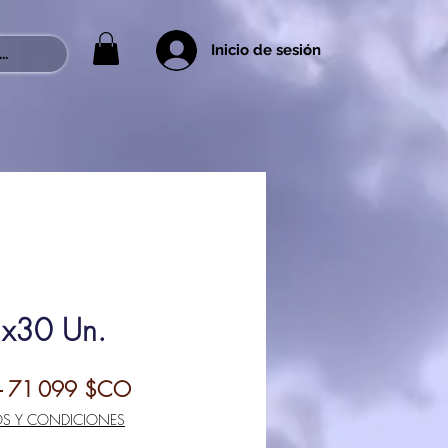
Inicio de sesión
..
o x30 Un.
Prix
Prix
 
71 099 $CO
original
promotionnel
OS Y CONDICIONES