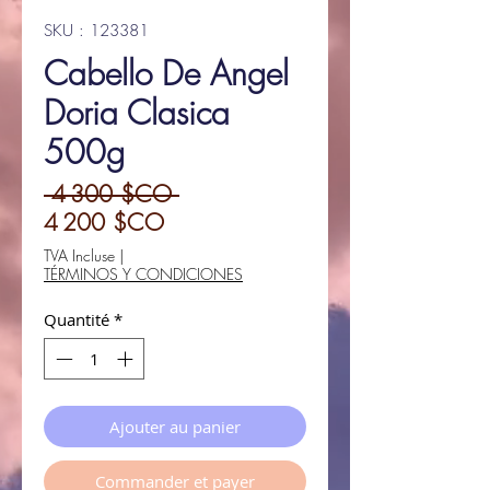
SKU : 123381
Cabello De Angel
Doria Clasica
500g
Prix
 4 300 $CO 
Prix
original
4 200 $CO
promotionnel
TVA Incluse
|
TÉRMINOS Y CONDICIONES
Quantité
*
Ajouter au panier
Commander et payer