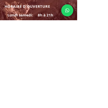
HORAIRE D'OUVERTURE
Lundi samedi:
8h à 21h
Dimanche : 8h-19h
S'INSCRIRE
E-mail
ABONNEZ-VOUS MAINTENANT
HORAIRE D'OUVERTURE
Lundi samedi:
8h à 21h