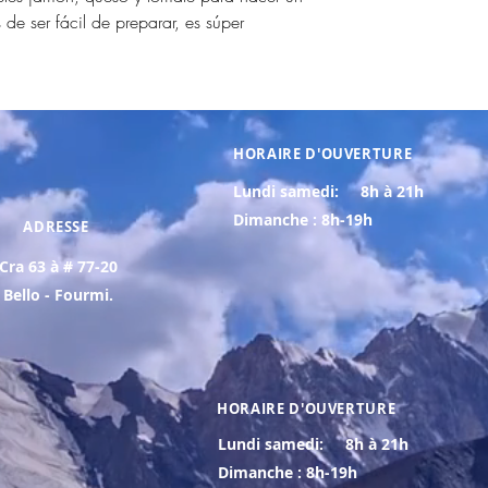
e ser fácil de preparar, es súper
HORAIRE D'OUVERTURE
Lundi samedi:
8h à 21h
Dimanche : 8h-19h
ADRESSE
Cra 63 à # 77-20
Bello - Fourmi.
HORAIRE D'OUVERTURE
Lundi samedi:
8h à 21h
Dimanche : 8h-19h