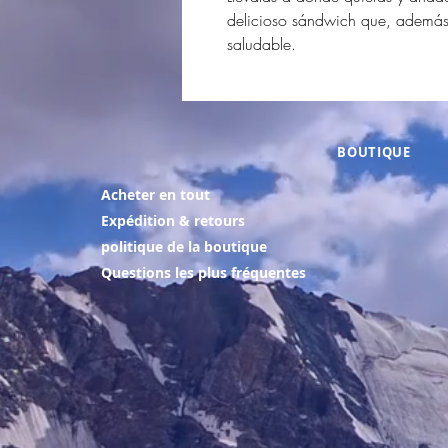
delicioso sándwich que, además d
saludable.
BOUTIQUE
Acheter en tout
Expédition & retours
politique de la boutique
Questions les plus fréquentes