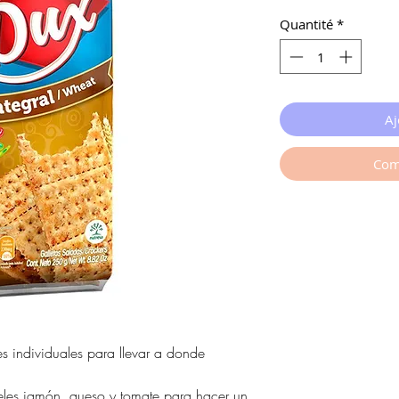
Quantité
*
Aj
Com
s individuales para llevar a donde
eles jamón, queso y tomate para hacer un