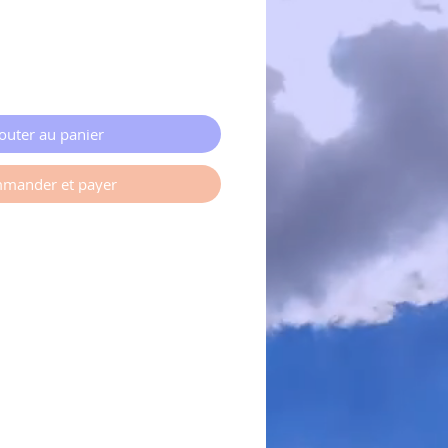
outer au panier
mander et payer