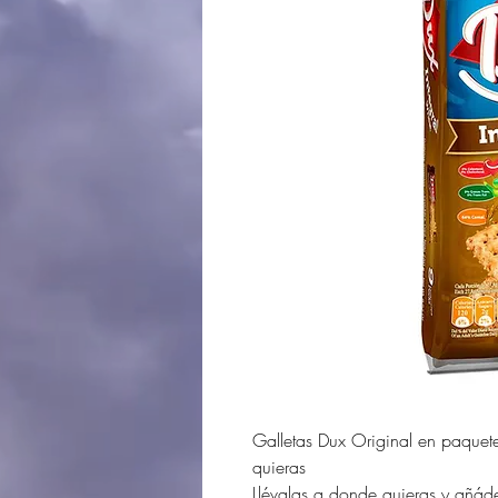
Galletas Dux Original en paquete
quieras
Llévalas a donde quieras y añád