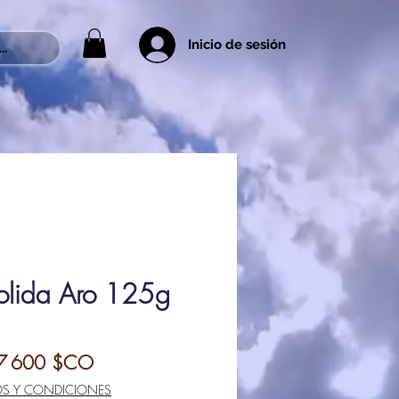
Inicio de sesión
..
lida Aro 125g
rix
Prix
7 600 $CO
riginal
promotionnel
OS Y CONDICIONES