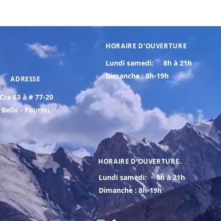
HORAIRE D'OUVERTURE
Lundi samedi:
8h à 21h
Dimanche : 8h-19h
ADRESSE
Cra 63 à # 77-20
Bello - Fourmi.
HORAIRE D'OUVERTURE
Lundi samedi:
8h à 21h
Dimanche : 8h-19h