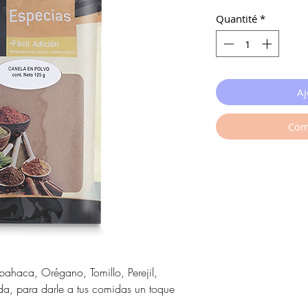
Quantité
*
Aj
Com
lbahaca, Orégano, Tomillo, Perejil,
a, para darle a tus comidas un toque