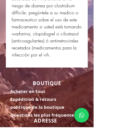
riesgo de diarrea por clostridium
difficile. pregúntele a su medico o
farmaceutico sobre el uso de este
medicamento si usted está tomando
warfarina, clopidogrel o cilostazol
(anticoagulantes) ó antirretrovirales
recetados (medicamentos para la
infección por el vih.
BOUTIQUE
Acheter en tout
Expédition & retours
politique de la boutique
Questions les plus fréquentes
ADRESSE
Cra 63 à # 77-20