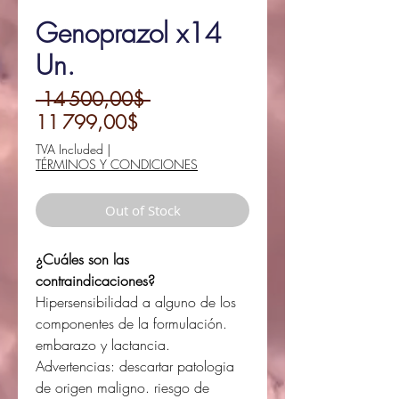
Genoprazol x14
Un.
Regular
 14 500,00$ 
Sale
Price
11 799,00$
Price
TVA Included
|
TÉRMINOS Y CONDICIONES
Out of Stock
¿Cuáles son las
contraindicaciones?
Hipersensibilidad a alguno de los
componentes de la formulación.
embarazo y lactancia.
Advertencias: descartar patologia
de origen maligno. riesgo de