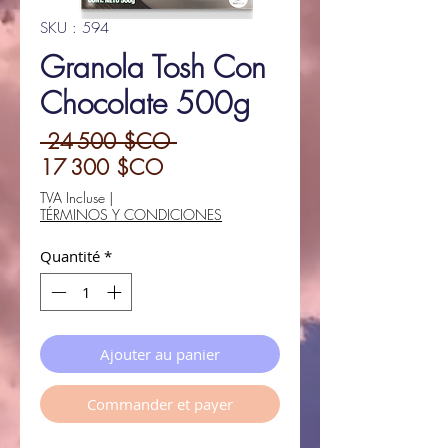
SKU : 594
Granola Tosh Con
Chocolate 500g
Prix
 24 500 $CO 
Prix
original
17 300 $CO
promotionnel
TVA Incluse
|
TÉRMINOS Y CONDICIONES
Quantité
*
Ajouter au panier
Commander et payer