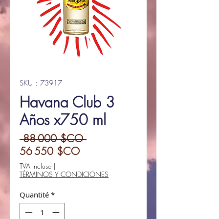
SKU : 73917
Havana Club 3
Años x750 ml
Prix
 88 000 $CO 
Prix
original
56 550 $CO
promotionnel
TVA Incluse
|
TÉRMINOS Y CONDICIONES
Quantité
*