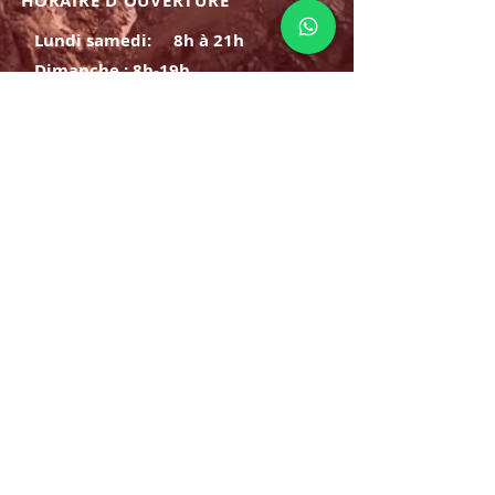
HORAIRE D'OUVERTURE
Lundi samedi:
8h à 21h
Dimanche : 8h-19h
S'INSCRIRE
E-mail
ABONNEZ-VOUS MAINTENANT
HORAIRE D'OUVERTURE
Lundi samedi:
8h à 21h
Dimanche : 8h-19h