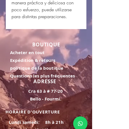
manera práctica y deliciosa con
poco esfuerzo, puede utilizarse
para distintas preparaciones.
BOUTIQUE
Acheter en tout
Expédition & retours
politique de la boutique
Questions les plus fréquentes
ADRESSE
Cra 63 à # 77-20
Bello - Fourmi.
HORAIRE D'OUVERTURE
Lundi samedi:
8h à 21h