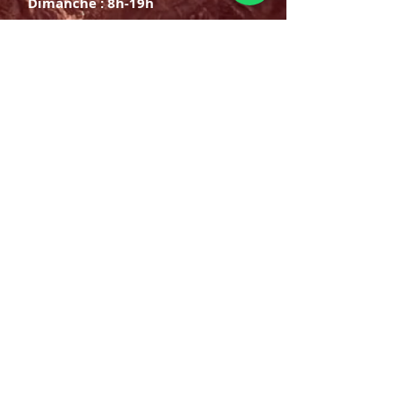
Dimanche : 8h-19h
S'INSCRIRE
E-mail
ABONNEZ-VOUS MAINTENANT
HORAIRE D'OUVERTURE
Lundi samedi:
8h à 21h
Dimanche : 8h-19h