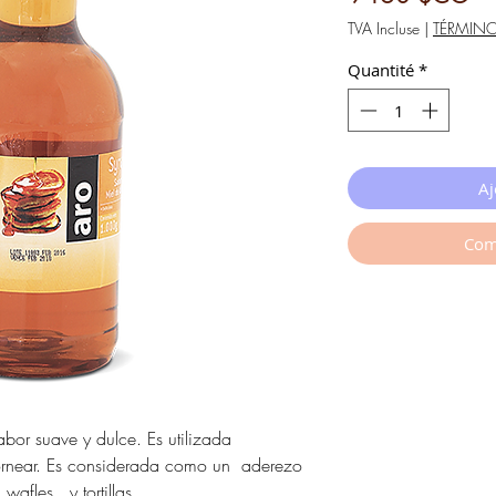
TVA Incluse
|
TÉRMIN
Quantité
*
Aj
Com
bor suave y dulce. Es utilizada
hornear. Es considerada como un aderezo
wafles, y tortillas.