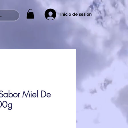
Inicio de sesión
..
 Sabor Miel De
00g
x