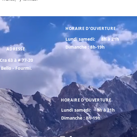
HORAIRE D'OUVERTURE
Lundi samedi:
8h à 21h
Dimanche : 8h-19h
ADRESSE
Cra 63 à # 77-20
Bello - Fourmi.
HORAIRE D'OUVERTURE
Lundi samedi:
8h à 21h
Dimanche : 8h-19h