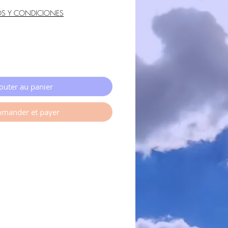
OS Y CONDICIONES
outer au panier
mander et payer