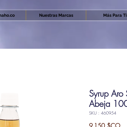
aho.co
Nuestras Marcas
Más Para Ti.
Syrup Aro
Abeja 10
SKU : 460954
Pri
9 150 $CO