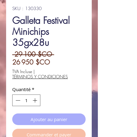
SKU : 130330
Galleta Festival
Minichips
35gx28u
Prix
 29 100 $CO 
Prix
original
26 950 $CO
promotionnel
TVA Incluse
|
TÉRMINOS Y CONDICIONES
Quantité
*
Ajouter au panier
Commander et payer