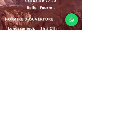
Cra 63 à # 77-20
Bello - Fourmi.
HORAIRE D'OUVERTURE
Lundi samedi:
8h à 21h
Dimanche : 8h-19h
S'INSCRIRE
E-mail
ABONNEZ-VOUS MAINTENANT
HORAIRE D'OUVERTURE